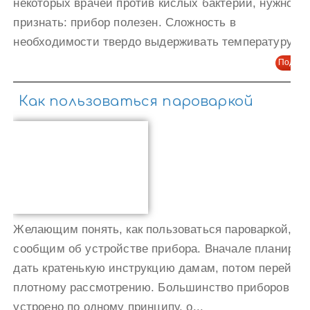
некоторых врачей против кислых бактерий, нужно
признать: прибор полезен. Сложность в
необходимости твердо выдерживать температуру....
Подроб
Как пользоваться пароваркой
Желающим понять, как пользоваться пароваркой,
сообщим об устройстве прибора. Вначале планируе
дать кратенькую инструкцию дамам, потом перейдем
плотному рассмотрению. Большинство приборов
устроено по одному принципу, о...