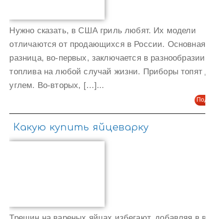
Нужно сказать, в США гриль любят. Их модели
отличаются от продающихся в России. Основная
разница, во-первых, заключается в разнообразии ти
топлива на любой случай жизни. Приборы топят да
углем. Во-вторых, […]...
Подроб
Какую купить яйцеварку
Трещин на вареных яйцах избегают, добавляя в вод