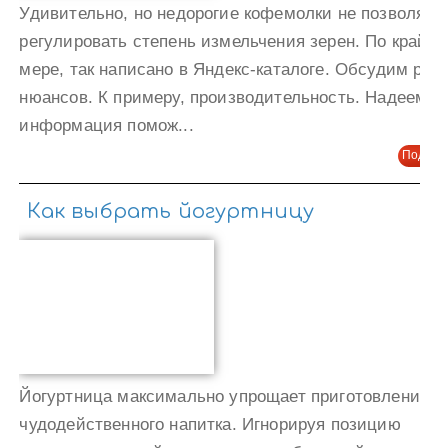
Удивительно, но недорогие кофемолки не позволяют
регулировать степень измельчения зерен. По крайне
мере, так написано в Яндекс-каталоге. Обсудим ряд
нюансов. К примеру, производительность. Надеемся,
информация помож...
Подроб
Как выбрать йогуртницу
Йогуртница максимально упрощает приготовление
чудодейственного напитка. Игнорируя позицию