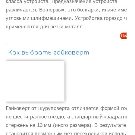
класса устройств. Предназначение устройств
различается. Во-первых, это болгарки, иначе имену
угловыми шлифмашинами. Устройства гораздо чащ
применяются для резки металл...
Подроб
Как выбрать гайковёрт
Гайковёрт от шуруповёрта отличается формой голов
не шестигранное гнездо, а стандартный квадратный
стержень на 13 мм (иного размера). В результате
становится возможным без переходников использов