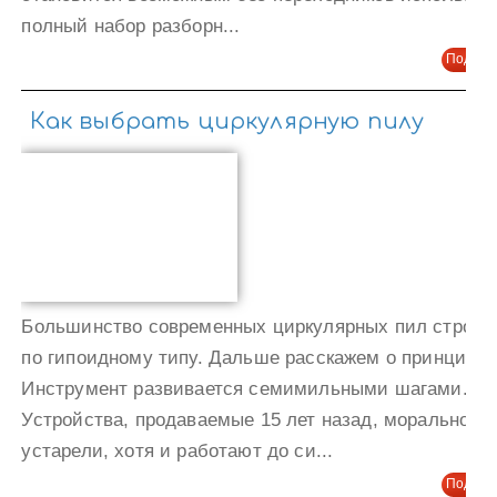
полный набор разборн...
Подроб
Как выбрать циркулярную пилу
Большинство современных циркулярных пил строит
по гипоидному типу. Дальше расскажем о принципе.
Инструмент развивается семимильными шагами.
Устройства, продаваемые 15 лет назад, морально
устарели, хотя и работают до си...
Подроб