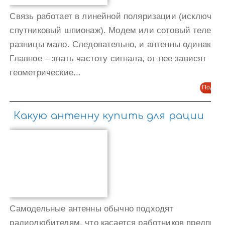
Связь работает в линейной поляризации (исключени
спутниковый шпионаж). Модем или сотовый телефо
разницы мало. Следовательно, и антенны одинаковы
Главное – знать частоту сигнала, от нее зависят
геометрические...
Подроб
Какую антенну купить для рации
Самодельные антенны обычно подходят
радиолюбителям, что касается работников предприя