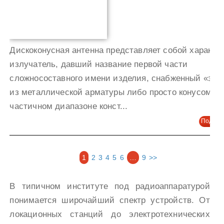
Дискоконусная антенна представляет собой характе
излучатель, давший название первой части
сложносоставного имени изделия, снабженный «зем
из металлической арматуры либо просто конусом. В
частичном диапазоне конст...
Подроб
1
2
3
4
5
6
…
9
>>
В типичном институте под радиоаппаратурой
понимается широчайший спектр устройств. От
локационных станций до электротехнических