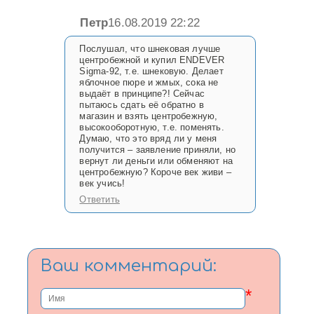
Петр
16.08.2019 22:22
Послушал, что шнековая лучше
центробежной и купил ENDEVER
Sigma-92, т.е. шнековую. Делает
яблочное пюре и жмых, сока не
выдаёт в принципе?! Сейчас
пытаюсь сдать её обратно в
магазин и взять центробежную,
высокооборотную, т.е. поменять.
Думаю, что это вряд ли у меня
получится – заявление приняли, но
вернут ли деньги или обменяют на
центробежную? Короче век живи –
век учись!
Ответить
Ваш комментарий:
*