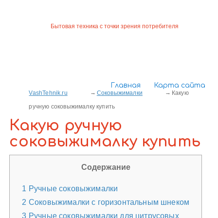
Бытовая техника с точки зрения потребителя
Главная
Карта сайта
VashTehnik.ru
Соковыжималки
Какую
ручную соковыжималку купить
Какую ручную
соковыжималку купить
Содержание
1
Ручные соковыжималки
2
Соковыжималки с горизонтальным шнеком
3
Ручные соковыжималки для цитрусовых