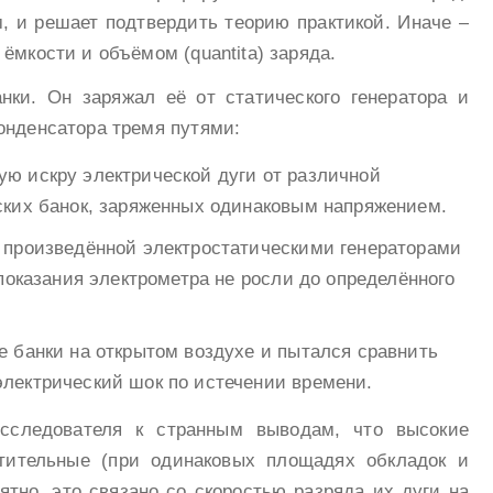
, и решает подтвердить теорию практикой. Иначе –
ёмкости и объёмом (quantita) заряда.
нки. Он заряжал её от статического генератора и
онденсатора тремя путями:
ю искру электрической дуги от различной
ских банок, заряженных одинаковым напряжением.
 произведённой электростатическими генераторами
 показания электрометра не росли до определённого
 банки на открытом воздухе и пытался сравнить
лектрический шок по истечении времени.
исследователя к странным выводам, что высокие
тительные (при одинаковых площадях обкладок и
ятно, это связано со скоростью разряда их дуги на