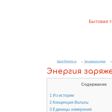
Бытовая т
VashTehnik.ru
Энциклопедия
Энергия заряж
Содержание
1
Из истории
2
Концепция Вольты
3
Единицы измерения