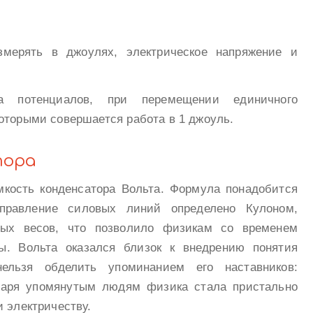
змерять в джоулях, электрическое напряжение и
а потенциалов, при перемещении единичного
оторыми совершается работа в 1 джоуль.
тора
мкость конденсатора Вольта. Формула понадобится
правление силовых линий определено Кулоном,
ьных весов, что позволило физикам со временем
ы. Вольта оказался близок к внедрению понятия
 нельзя обделить упоминанием его наставников:
даря упомянутым людям физика стала пристально
и электричеству.