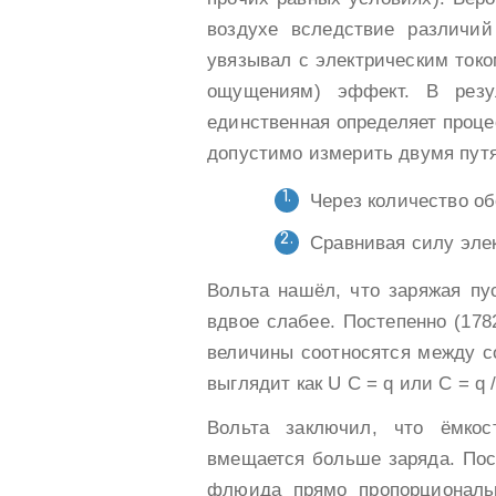
воздухе вследствие различий
увязывал с электрическим токо
ощущениям) эффект. В резул
единственная определяет проце
допустимо измерить двумя пут
Через количество об
Сравнивая силу элек
Вольта нашёл, что заряжая пу
вдвое слабее. Постепенно (178
величины соотносятся между соб
выглядит как U C = q или C = q /
Вольта заключил, что ёмко
вмещается больше заряда. Пос
флюида прямо пропорциональн