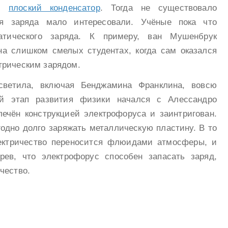
ый
плоский конденсатор
. Тогда не существовало
ия заряда мало интересовали. Учёные пока что
атического заряда. К примеру, ван Мушенбрук
а слишком смелых студентах, когда сам оказался
трическим зарядом.
светила, включая Бенджамина Франклина, вовсю
ый этап развития физики начался с Алессандро
лечён конструкцией электрофоруса и заинтригован.
годно долго заряжать металлическую пластину. В то
лектричество переносится флюидами атмосферы, и
рев, что электрофорус способен запасать заряд,
чество.