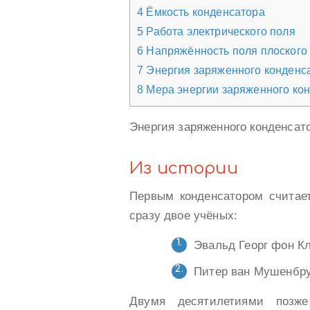
4
Ёмкость конденсатора
5
Работа электрического поля
6
Напряжённость поля плоского
7
Энергия заряженного конденс
8
Мера энергии заряженного ко
Энергия заряженного конденсатор
Из истории
Первым конденсатором счита
сразу двое учёных:
Эвальд Георг фон Кл
Питер ван Мушенбрук
Двумя десятилетиями позже