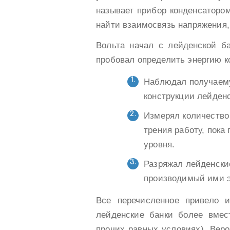
называет прибор конденсатором
найти взаимосвязь напряжения, 
Вольта начал с лейденской ба
пробовал определить энергию к
Наблюдал получаему
конструкции лейден
Измерял количество
трения работу, пока
уровня.
Разряжал лейденские
производимый ими э
Все перечисленное привело 
лейденские банки более вмес
прочих равных условиях). Веро