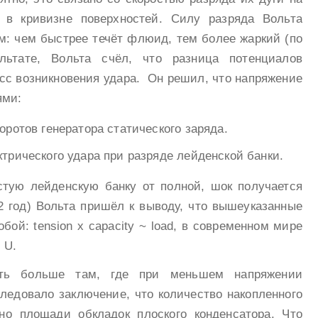
 в кривизне поверхностей. Силу разряда Вольта
м: чем быстрее течёт флюид, тем более жаркий (по
ьтате, Вольта счёл, что разница потенциалов
сс возникновения удара. Он решил, что напряжение
ями:
оротов генератора статического заряда.
трического удара при разряде лейденской банки.
стую лейденскую банку от полной, шок получается
2 год) Вольта пришёл к выводу, что вышеуказанные
ой: tension x capacity ~ load, в современном мире
 U.
сть больше там, где при меньшем напряжении
ледовало заключение, что количество накопленного
о площади обкладок плоского конденсатора. Что