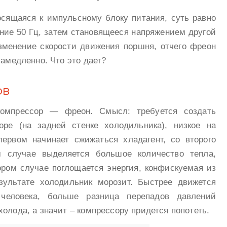
осящаяся к импульсному блоку питания, суть равно
ение 50 Гц, затем становящееся напряжением другой
зменение скорости движения поршня, отчего фреон
замедленно. Что это дает?
ов
 компрессор — фреон. Смысл: требуется создать
оре (на задней стенке холодильника), низкое на
первом начинает сжижаться хладагент, со второго
м случае выделяется большое количество тепла,
тором случае поглощается энергия, конфискуемая из
зультате холодильник морозит. Быстрее движется
 человека, больше разница перепадов давлений
олода, а значит – компрессору придется попотеть.