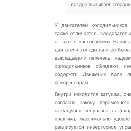
поздно вызывает сгорани
У двигателей холодильников
также отличается, следователь
остаются постоянными. Написа
двигатели холодильников бывают
выкладывали перечень, надеем
холодильников обладают ин
содержат. Движение вала л
компрессорам.
Внутри находится катушка, сн
согласно закону переменног
кажущуюся несуразность (сход
практика, максимально удовл
реализуется инверторное упра