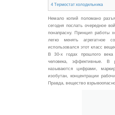
4
Термостат холодильника
Немало копий поломано разъ
сегодня послать очередное во
понапрасну. Принцип работы х
легко менять агрегатное с
использовался этот класс веще
В 30-х годах прошлого века
человека, эффективные. В р
называются цифрами, марки
изобутан, концентрации рабоч
Правда, вещество взрывоопасн