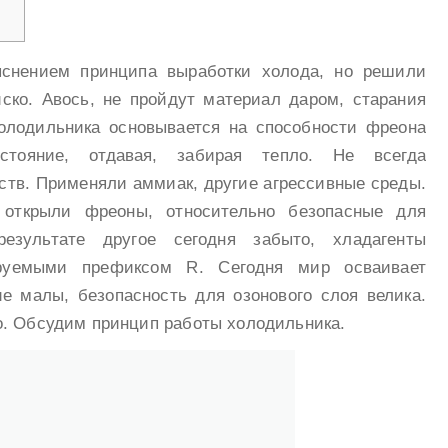
яснением принципа выработки холода, но решили
йско. Авось, не пройдут материал даром, старания
олодильника основывается на способности фреона
остояние, отдавая, забирая тепло. Не всегда
ств. Применяли аммиак, другие агрессивные среды.
 открыли фреоны, относительно безопасные для
езультате другое сегодня забыто, хладагенты
руемыми префиксом R. Сегодня мир осваивает
ие малы, безопасность для озонового слоя велика.
о. Обсудим принцип работы холодильника.