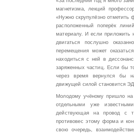
«За последний год я много зан
магнетизма, лекций профессо
«Нужно скрупулёзно отметить ф
расположенный поперёк линий
материалу. И если приложить 
двигаться послушно оказан
перемещения может оказаться
находиться с ней в диссонанс
заряженных частиц. Если бы т
через время вернулся бы н
движущей силой становится ЭД
Молодому учёному пришло на 
отдельными уже известными
действующая на провод с то
противовес этому форма и кон
свою очередь, взаимодейств