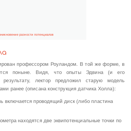
зникновение разности потенциалов
ла
ирован профессором Роуландом. В той же форме, в
яется поныне. Видя, что опыты Эдвина (и его
 результату, лектор предложил старую модель
ами ранее (описана конструкция датчика Холла):
пь включается проводящий диск (либо пластина
ометра находятся две эквипотенциальные точки по