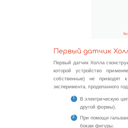
Во
Первый датчик Хол
Первый датчик Холла сконстру
которой устройство примен
собственные) не приводят к
эксперимента, проделанного год
В электрическую це
другой формы).
При помощи гальван
бокам фигуры.