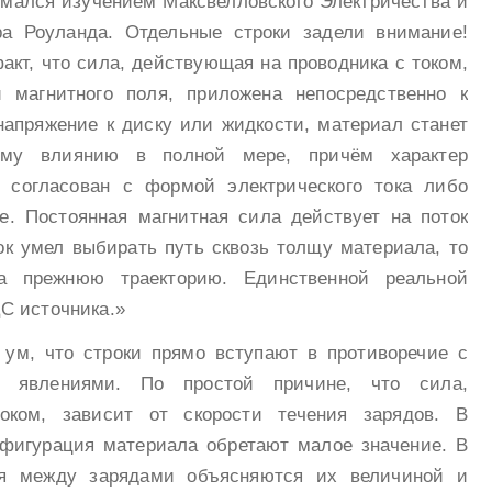
имался изучением Максвелловского Электричества и
ра Роуланда. Отдельные строки задели внимание!
акт, что сила, действующая на проводника с током,
 магнитного поля, приложена непосредственно к
напряжение к диску или жидкости, материал станет
ному влиянию в полной мере, причём характер
 согласован с формой электрического тока либо
е. Постоянная магнитная сила действует на поток
ок умел выбирать путь сквозь толщу материала, то
а прежнюю траекторию. Единственной реальной
С источника.»
ум, что строки прямо вступают в противоречие с
 явлениями. По простой причине, что сила,
ком, зависит от скорости течения зарядов. В
фигурация материала обретают малое значение. В
ия между зарядами объясняются их величиной и