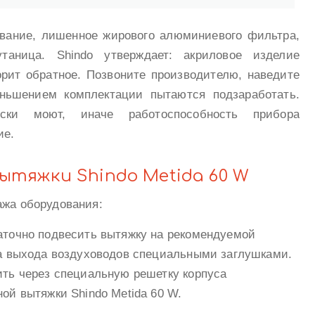
вание, лишенное жирового алюминиевого фильтра,
аница. Shindo утверждает: акриловое изделие
орит обратное. Позвоните производителю, наведите
еньшением комплектации пытаются подзаработать.
ски моют, иначе работоспособность прибора
ие.
ытяжки Shindo Metida 60 W
ажа оборудования:
аточно подвесить вытяжку на рекомендуемой
ва выхода воздуховодов специальными заглушками.
ить через специальную решетку корпуса
ой вытяжки Shindo Metida 60 W.