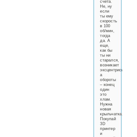
счета.
Не, ну
если
ты ему
скорость
в 100
об/мин,
тогда
да. А
еще,
как бы
ты ни
старался,
возникает
эксцентриситет,
а
обороты
– конец
один
это
хлам.
Нужна
новая
крыльчатка.
Покупай
3D
принтер
и