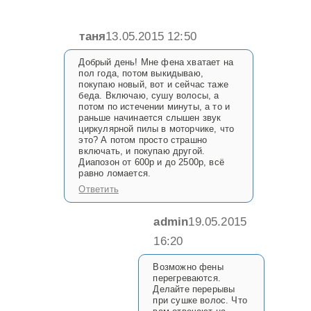
таня
13.05.2015 12:50
Добрый день! Мне фена хватает на
пол года, потом выкидываю,
покупаю новый, вот и сейчас таже
беда. Включаю, сушу волосы, а
потом по истечении минуты, а то и
раньше начинается слышен звук
циркулярной пилы в моторчике, что
это? А потом просто страшно
включать, и покупаю другой.
Диапозон от 600р и до 2500р, всё
равно ломается.
Ответить
admin
19.05.2015
16:20
Возможно фены
перегреваются.
Делайте перерывы
при сушке волос. Что