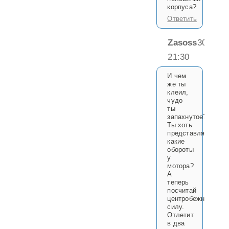
корпуса?
Ответить
Zasoss
30.05.2
21:30
И чем
же ты
клеил,
чудо
ты
запахнутое?!
Ты хоть
представляешь,
какие
обороты
у
мотора?
А
теперь
посчитай
центробежную
силу.
Отлетит
в два