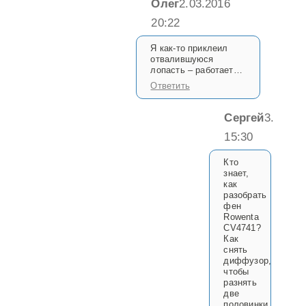
Олег
2.03.2016
20:22
Я как-то приклеил
отвалившуюся
лопасть – работает…
Ответить
Сергей
3.06.20
15:30
Кто
знает,
как
разобрать
фен
Rowenta
CV4741?
Как
снять
диффузор,
чтобы
разнять
две
половинки