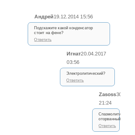
Андрей
19.12.2014 15:56
Подскажите какой конденсатор
стоит на фене?
Ответить
Игнат
20.04.2017
03:56
Электролитический?
Ответить
Zasoss
30.05.2
21:24
Спазмолитический
оторванный.
Ответить