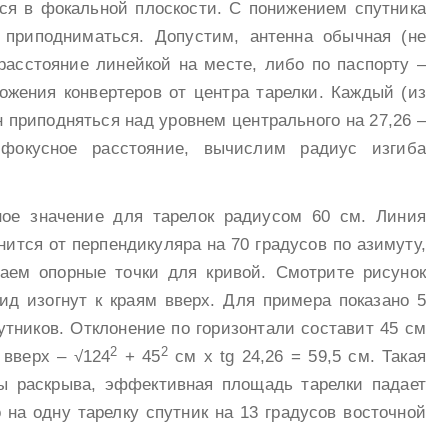
я в фокальной плоскости. С понижением спутника
 приподниматься. Допустим, антенна обычная (не
расстояние линейкой на месте, либо по паспорту –
ожения конвертеров от центра тарелки. Каждый (из
 приподняться над уровнем центрального на 27,26 –
 фокусное расстояние, вычислим радиус изгиба
ное значение для тарелок радиусом 60 см. Линия
ится от перпендикуляра на 70 градусов по азимуту,
чаем опорные точки для кривой. Смотрите рисунок
д изогнут к краям вверх. Для примера показано 5
утников. Отклонение по горизонтали составит 45 см
2
2
 вверх – √124
+ 45
см х tg 24,26 = 59,5 см. Такая
ы раскрыва, эффективная площадь тарелки падает
 на одну тарелку спутник на 13 градусов восточной