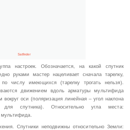
Satfinder
уппа настроек. Обозначается, на какой спутник
едно руками мастер нацеливает сначала тарелку,
 по числу имеющихся (тарелку трогать нельзя).
иваются движением вдоль арматуры мультифида
м вокруг оси (поляризация линейная – угол наклона
й для спутника). Относительно угла места:
 мультифида.
жения. Спутники неподвижны относительно Земли: