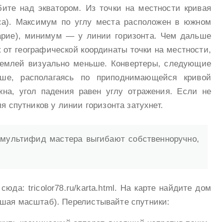
бите над экватором. Из точки на местности кривая
са). Максимум по углу места расположен в южном
арие), минимум — у линии горизонта. Чем дальше
 от географической координаты точки на местности,
землей визуально меньше. Конвертеры, следующие
ше, располагаясь по приподнимающейся кривой
на, угол падения равен углу отражения. Если не
ля спутников у линии горизонта затухнет.
 мультифид мастера выгибают собственноручно,
юда: tricolor78.ru/karta.html. На карте найдите дом
ьшая масштаб). Перелистывайте спутники: