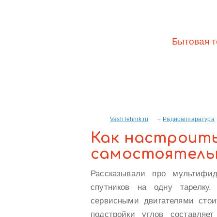
Бытовая т
VashTehnik.ru
Радиоаппаратура
Как настроить
самостоятель
Рассказывали про мультифи
спутников на одну тарелку
сервисными двигателями стоит
подстройки углов составляе