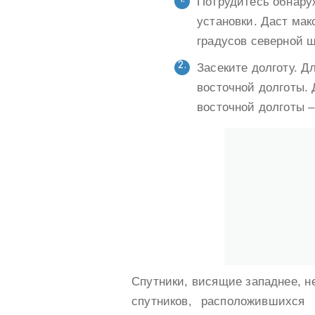
Потрудитесь обнару
установки. Даст ма
градусов северной ш
Засеките долготу. Д
восточной долготы. 
восточной долготы –
Спутники, висящие западнее, н
спутников, расположившихся