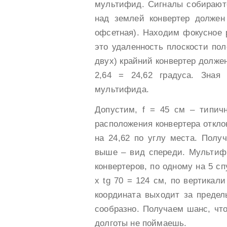
мультифид. Сигналы собираютс
над землей конвертер должен
офсетная). Находим фокусное 
это удаленность плоскости пол
двух) крайний конвертер должен
2,64 = 24,62 градуса. Зная
мультифида.
Допустим, f = 45 см – типич
расположения конвертера отклон
на 24,62 по углу места. Полу
выше – вид спереди. Мультифи
конвертеров, по одному на 5 сп
х tg 70 = 124 см, по вертикали
координата выходит за предел
сообразно. Получаем шанс, что
долготы не поймаешь.