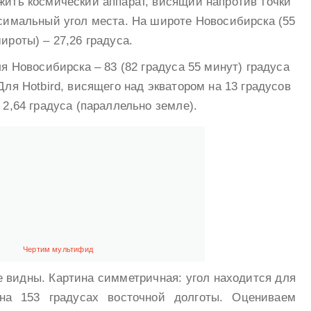
жить космический аппарат, висящий напротив точки
ксимальный угол места. На широте Новосибирска (55
ироты) – 27,26 градуса.
ля Новосибирска – 83 (82 градуса 55 минут) градуса
Для Hotbird, висящего над экватором на 13 градусов
 2,64 градуса (параллельно земле).
Чертим мультифид
е видны. Картина симметричная: угол находится для
 на 153 градусах восточной долготы. Оцениваем