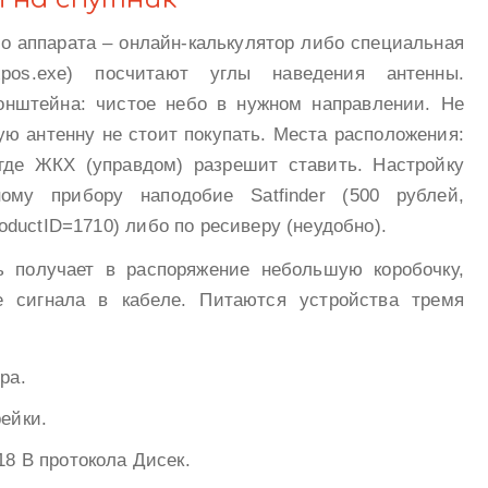
о аппарата – онлайн-калькулятор либо специальная
m/fxpos.exe) посчитают углы наведения антенны.
онштейна: чистое небо в нужном направлении. Не
ую антенну не стоит покупать. Места расположения:
где ЖКХ (управдом) разрешит ставить. Настройку
ому прибору наподобие Satfinder (500 рублей,
productID=1710) либо по ресиверу (неудобно).
ь получает в распоряжение небольшую коробочку,
 сигнала в кабеле. Питаются устройства тремя
ра.
ейки.
18 В протокола Дисек.