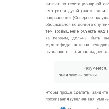
витают по геостационарной ор
смотрится дугой (часть эллип
направлении (Северное полуш
обосновался по долготе спутник
тем возвышение объекта над 
за первым, должны быть вы
мультифида: антенна неподвиж
выполняется – сигнал падает, д
Разумеется,
зная законы оптики.
Чтобы проще сделать, зайдите с
проживания (увеличивая, умен