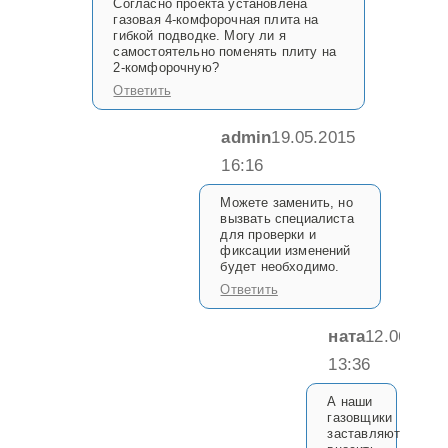
Согласно проекта установлена
газовая 4-комфорочная плита на
гибкой подводке. Могу ли я
самостоятельно поменять плиту на
2-комфорочную?
Ответить
admin
19.05.2015
16:16
Можете заменить, но
вызвать специалиста
для проверки и
фиксации изменений
будет необходимо.
Ответить
ната
12.06.201
13:36
А наши
газовщики
заставляют