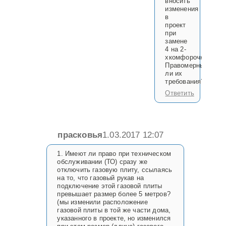
вносить
изменения
в
проект
при
замене
4 на 2-
хкомфорочную.
Правомерны
ли их
требования???
Ответить
прасковья
1.03.2017 12:07
1. Имеют ли право при техническом
обслуживании (ТО) сразу же
отключить газовую плиту, ссылаясь
на то, что газовый рукав на
подключение этой газовой плиты
превышает размер более 5 метров?
(мы изменили расположение
газовой плиты в той же части дома,
указанного в проекте, но изменился