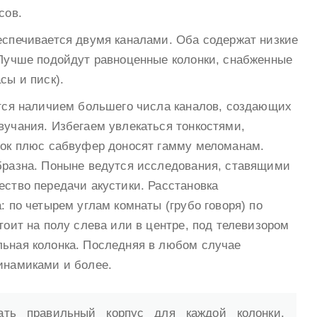
сов.
еспечивается двумя каналами. Оба содержат низкие
 Лучше подойдут равноценные колонки, снабженные
сы и писк).
ется наличием большего числа каналов, создающих
вучания. Избегаем увлекаться тонкостями,
нок плюс сабвуфер доносят гамму меломанам.
бразна. Поныне ведутся исследования, ставящими
ство передачи акустики. Расстановка
: по четырем углам комнаты (грубо говоря) по
тоит на полу слева или в центре, под телевизором
ьная колонка. Последняя в любом случае
инамиками и более.
ать правильный корпус для каждой колонки.