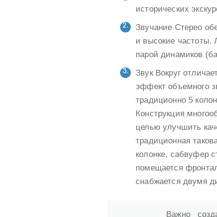
исторических экскур
Звучание Стерео об
и высокие частоты.
парой динамиков (ба
Звук Вокруг отлича
эффект объемного з
традиционно 5 коло
Конструкция многоо
целью улучшить каче
традиционная такова
колонке, сабвуфер с
помещается фронтал
снабжается двумя д
Важно созд