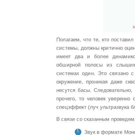
У
Полагаем, что те, кто постави
системы, должны критично оцени
имеет два и более динамико
обширной полосы из слышим
системах один. Это связано с
окружение, проникая даже скв
несутся басы. Следовательно, 
прочего, то человек уверенно 
спецэффект (луч ультразвука б
В связи со сказанным проведем
Звук в формате Моно