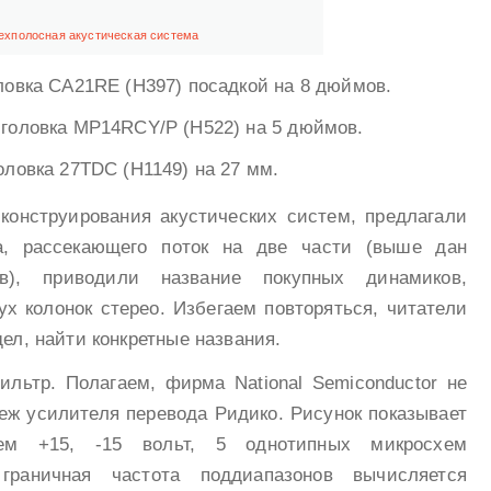
ехполосная акустическая система
ловка CA21RE (H397) посадкой на 8 дюймов.
 головка MP14RCY/P (H522) на 5 дюймов.
оловка 27TDC (H1149) на 27 мм.
онструирования акустических систем, предлагали
а, рассекающего поток на две части (выше дан
ов), приводили название покупных динамиков,
х колонок стерео. Избегаем повторяться, читатели
дел, найти конкретные названия.
ьтр. Полагаем, фирма National Semiconductor не
еж усилителя перевода Ридико. Рисунок показывает
ем +15, -15 вольт, 5 однотипных микросхем
 граничная частота поддиапазонов вычисляется