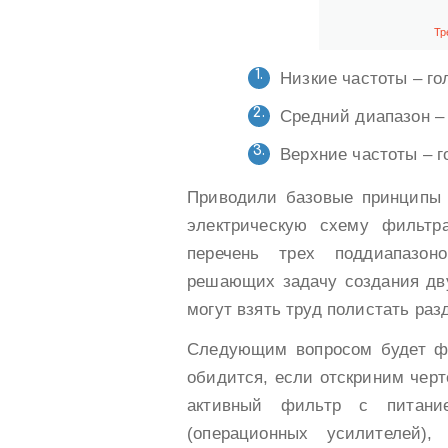
Тр
Низкие частоты – го
Средний диапазон –
Верхние частоты – г
Приводили базовые принципы к
электрическую схему фильтр
перечень трех поддиапазон
решающих задачу создания дву
могут взять труд полистать раз
Следующим вопросом будет фил
обидится, если отскриним черт
активный фильтр с питани
(операционных усилителей),