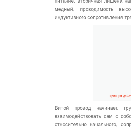
питание, вторичная лишена наг
медный, проводимость высо
индуктивного сопротивления т
Принцип дейс
Витой провод начинает, гр
взаимодействовать сам с соб
относительно начального, соп