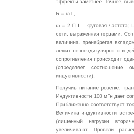
эффекты заметнее. Точнее, выв
R = ω L,
ω = 2 П f – круговая частота; 
сети, выраженная герцами. Со
величина, пренебрегая вклад
лежит перпендикулярно оси де
сопротивления происходит сдви
(определяет соотношение о
индуктивности).
Получив питание розетке, тра
Индуктивности 100 мГн дает сопр
Приближенно соответствует току
Величина индуктивности встре
(лишенный нагрузки вторич
увеличивают. Провели расче