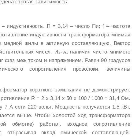
едена строгая зависимость:
L – индуктивность. П = 3,14 – число Пи; f – частота
противление индуктивности трансформатора мнимая
ом медной жилы в активную составляющую. Вектор
йствительных чисел. Из-за наличия чисто мнимого
г фаз меж током и напряжением. Равен 90 градусов
мического сопротивления проволоки, величины
нсформатор короткого замыкания не демонстрирует.
отивление R = 2 х 3,14 х 50 х 100 / 1000 = 31,4 Ом.
 7 А сети 220 вольт. Мощность получается 1,5 кВт.
чается выше. Чтобы холостой ход трансформатора
ной обмотке) работал, входное сопротивление
т, отбрасывая вклад омической составляющей.