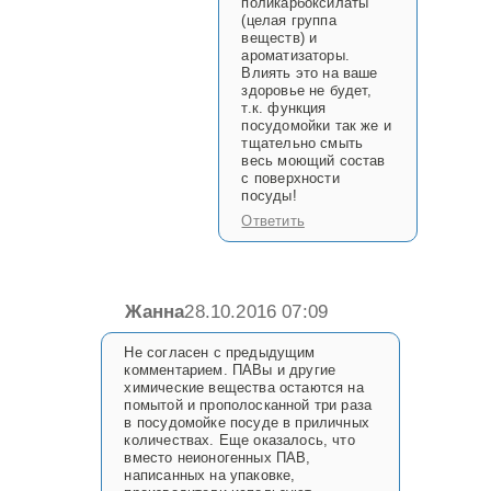
поликарбоксилаты
(целая группа
веществ) и
ароматизаторы.
Влиять это на ваше
здоровье не будет,
т.к. функция
посудомойки так же и
тщательно смыть
весь моющий состав
с поверхности
посуды!
Ответить
Жанна
28.10.2016 07:09
Не согласен с предыдущим
комментарием. ПАВы и другие
химические вещества остаются на
помытой и прополосканной три раза
в посудомойке посуде в приличных
количествах. Еще оказалось, что
вместо неионогенных ПАВ,
написанных на упаковке,