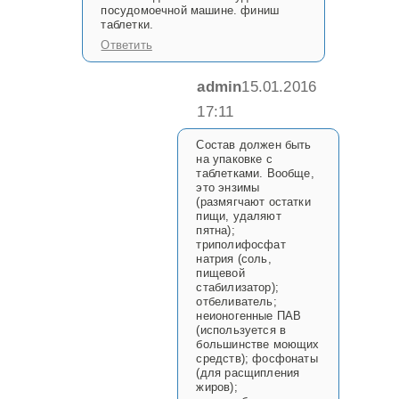
посудомоечной машине. финиш
таблетки.
Ответить
admin
15.01.2016
17:11
Состав должен быть
на упаковке с
таблетками. Вообще,
это энзимы
(размягчают остатки
пищи, удаляют
пятна);
триполифосфат
натрия (соль,
пищевой
стабилизатор);
отбеливатель;
неионогенные ПАВ
(используется в
большинстве моющих
средств); фосфонаты
(для расщипления
жиров);