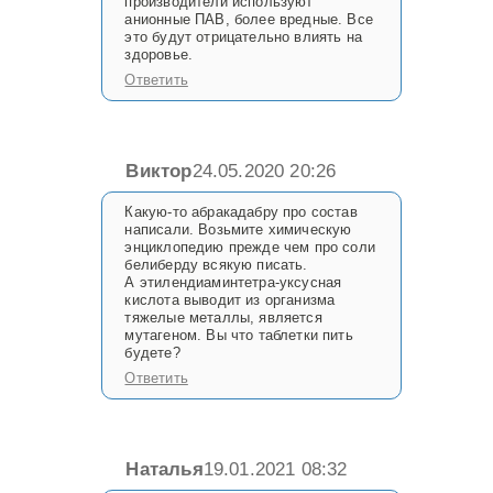
производители используют
анионные ПАВ, более вредные. Все
это будут отрицательно влиять на
здоровье.
Ответить
Виктор
24.05.2020 20:26
Какую-то абракадабру про состав
написали. Возьмите химическую
энциклопедию прежде чем про соли
белиберду всякую писать.
А этилендиаминтетра-уксусная
кислота выводит из организма
тяжелые металлы, является
мутагеном. Вы что таблетки пить
будете?
Ответить
Наталья
19.01.2021 08:32